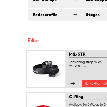
Kederprofile
Stages
Filter
MIL-STR
Tensioning strap milos
25x900mm
Kontaktformul
O-Ring
Available for SWL up to 6