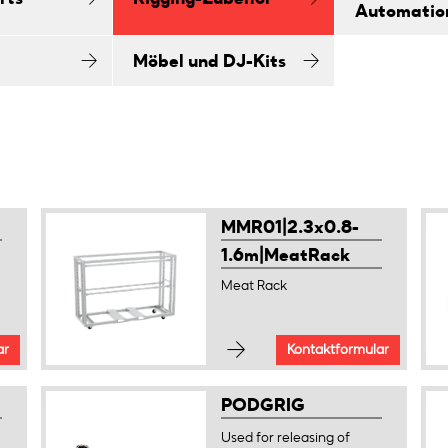
Automatio
Möbel und DJ-Kits
MMR01|2.3x0.8-
1.6m|MeatRack
Meat Rack
ar
Kontaktformular
PODGRIG
Used for releasing of