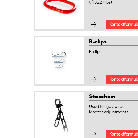
t (13227 lbs)
Kontaktformul
R-clips
R-clips
Kontaktformul
Stacchain
Used for guy wires
lengths adjustments.
Kontaktformul