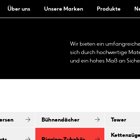
Über uns
Unsere Marken
Produkte
N
Wir bieten ein umfangreich
sich durch hochwertige Mat
und ein hohes Maß an Siche
ersen
Bühnendächer
Tower
Kettenzüge
rts
Rigging-Zubehör